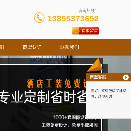
咨询热线：
13855373652
例
商盟认证
联系我们
商盟客服
您好，欢迎莅临宇林家
具，欢迎咨询...