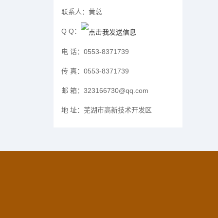
联系人：
黄总
Q Q：
电 话：
0553-8371739
传 真：
0553-8371739
邮 箱：
323166730@qq.com
地 址：
芜湖市高新技术开发区